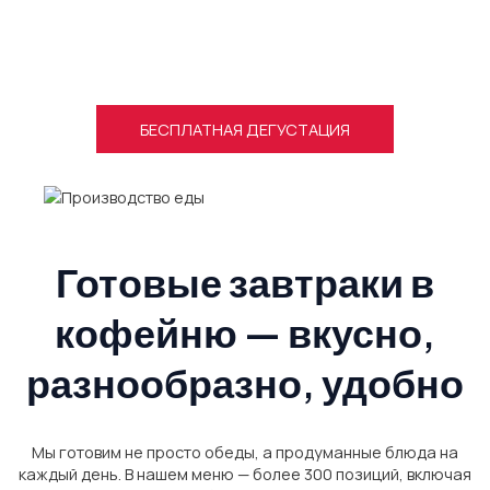
комплекс с чётко выстроенными процессами: от приёмки сырья
до упаковки готовых блюд. Все продукты поступают от
проверенных отечественных поставщиков, проходят
санитарный контроль и готовятся в зонах с соблюдением
строгих норм.
БЕСПЛАТНАЯ ДЕГУСТАЦИЯ
Готовые завтраки в
кофейню — вкусно,
разнообразно, удобно
Мы готовим не просто обеды, а продуманные блюда на
каждый день. В нашем меню — более 300 позиций, включая