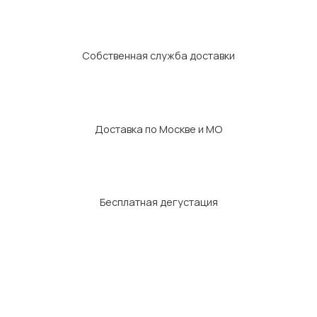
Собственная служба доставки
Доставка по Москве и МО
Бесплатная дегустация
Как мы готовим
Производство Food Center — это современный пищевой