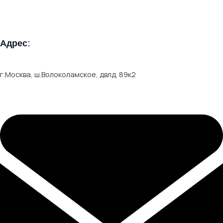
Адрес:
г.Москва, ш.Волоколамское, двлд. 89к2