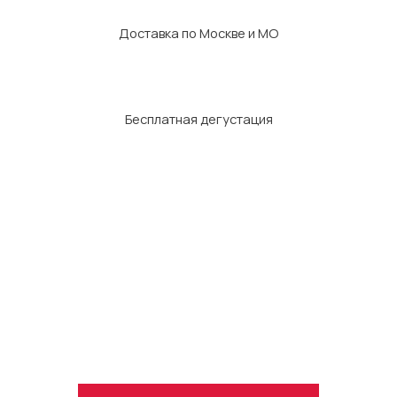
Доставка по Москве и МО
Бесплатная дегустация
Как мы готовим
Производство Food Center — это современный пищевой
комплекс с чётко выстроенными процессами: от приёмки сырья
до упаковки готовых блюд. Все продукты поступают от
проверенных отечественных поставщиков, проходят
санитарный контроль и готовятся в зонах с соблюдением
строгих норм.