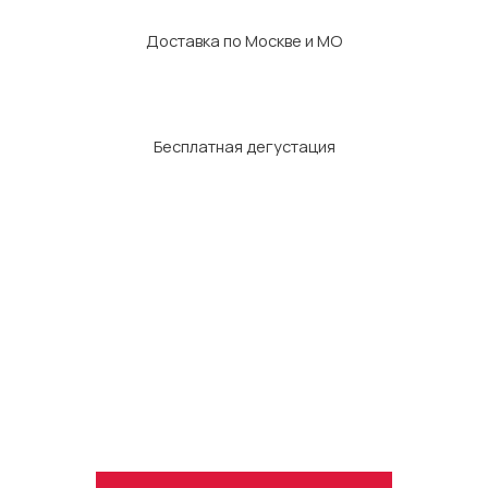
Доставка по Москве и МО
Бесплатная дегустация
Как мы готовим
Производство Food Center — это современный пищевой
комплекс с чётко выстроенными процессами: от приёмки сырья
до упаковки готовых блюд. Все продукты поступают от
проверенных отечественных поставщиков, проходят
санитарный контроль и готовятся в зонах с соблюдением
строгих норм.