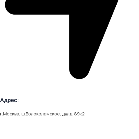
Адрес:
г.Москва, ш.Волоколамское, двлд. 89к2