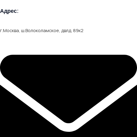
Адрес:
г.Москва, ш.Волоколамское, двлд. 89к2