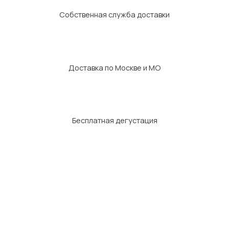
Собственная служба доставки
Доставка по Москве и МО
Бесплатная дегустация
Как мы готовим
Производство Food Center — это современный пищевой
комплекс с чётко выстроенными процессами: от приёмки сырья
до упаковки готовых блюд. Все продукты поступают от
проверенных отечественных поставщиков, проходят