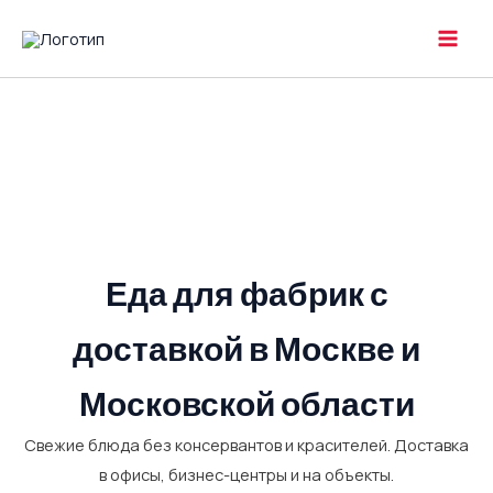
Перейти
к
MAI
содержимому
MEN
Еда для фабрик с
доставкой в Москве и
Московской области
Свежие блюда без консервантов и красителей. Доставка
в офисы, бизнес-центры и на объекты.