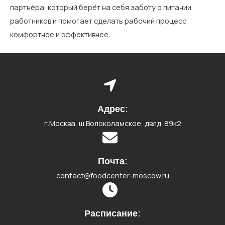
партнёра, который берёт на себя заботу о питании
работников и помогает сделать рабочий процесс
комфортнее и эффективнее.
Адрес:
г.Москва, ш.Волоколамское, двлд. 89к2
Почта:
contact@
foodcenter-moscow.ru
Расписание: